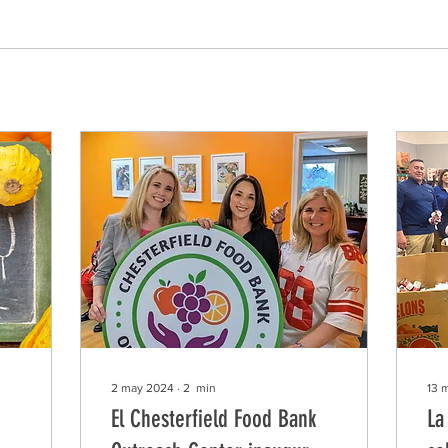
2 may 2024
∙
2
min
13 
El Chesterfield Food Bank
La