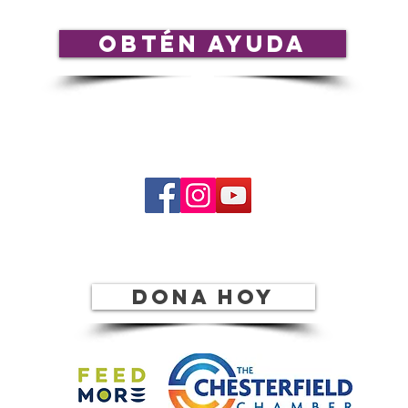
Obtén ayuda
Síguenos en nuestras plataformas de
redes sociales:
rro
Dona hoy