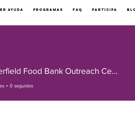
er Ayuda
Programas
FAQ
Participa
Bl
Chesterfield Food Bank Outreach Center
es
0
seguidos