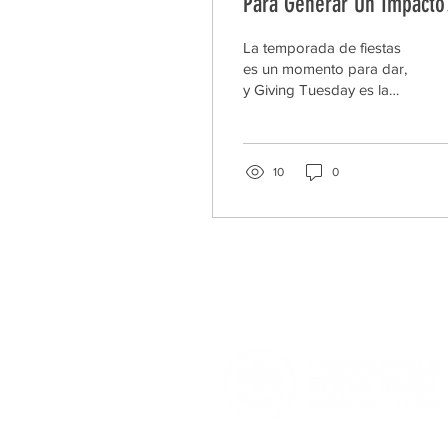
Para Generar Un Impacto
Esta Temporada Festiva
La temporada de fiestas
es un momento para dar,
y Giving Tuesday es la
oportunidad perfecta para
marcar una diferencia en
el condado de...
10
0