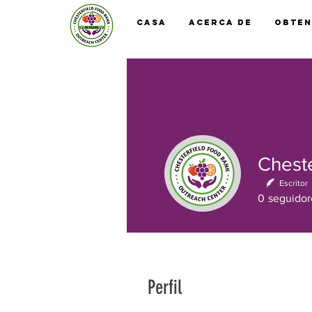
Casa
Acerca De
Obten
Escritor
0
seguidor
Perfil