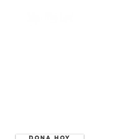
12211 camino del puente de hierro
Chester, VA 23831
(804) 414-8884
info@
cfboc@gmail.com
Dona hoy